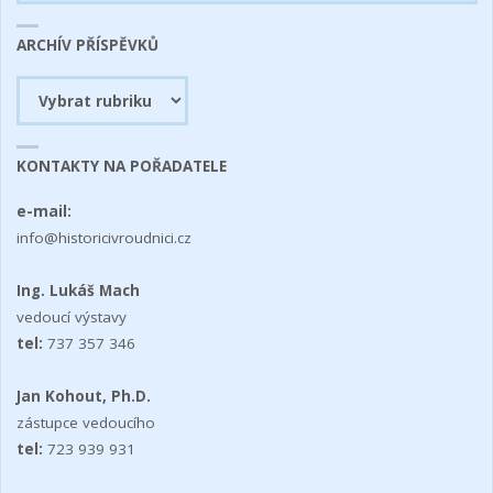
ARCHÍV PŘÍSPĚVKŮ
Archív
příspěvků
KONTAKTY NA POŘADATELE
e-mail:
info@historicivroudnici.cz
Ing. Lukáš Mach
vedoucí výstavy
tel:
737 357 346
Jan Kohout, Ph.D.
zástupce vedoucího
tel:
723 939 931