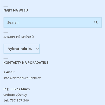
NAJÍT NA WEBU
Se
SEARC
fo
ARCHÍV PŘÍSPĚVKŮ
Archív
příspěvků
KONTAKTY NA POŘADATELE
e-mail:
info@historicivroudnici.cz
Ing. Lukáš Mach
vedoucí výstavy
tel:
737 357 346