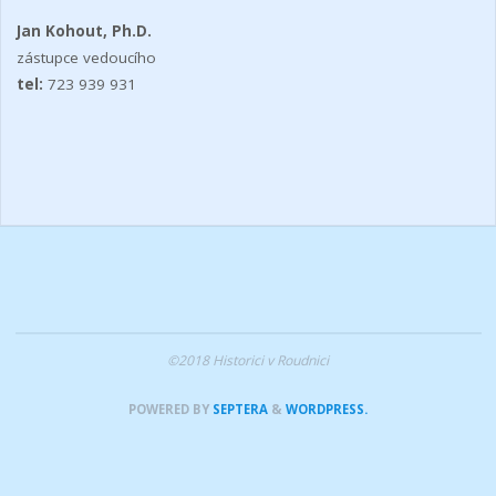
Jan Kohout, Ph.D.
zástupce vedoucího
tel:
723 939 931
©2018 Historici v Roudnici
POWERED BY
SEPTERA
&
WORDPRESS.