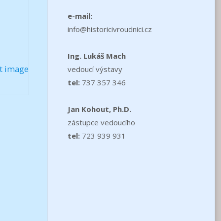
e-mail:
info@historicivroudnici.cz
Ing. Lukáš Mach
t image
vedoucí výstavy
tel:
737 357 346
Jan Kohout, Ph.D.
zástupce vedoucího
tel:
723 939 931