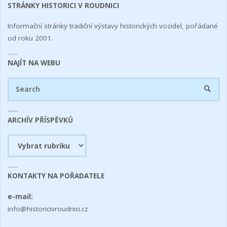
STRÁNKY HISTORICI V ROUDNICI
Informační stránky tradiční výstavy historických vozidel, pořádané
od roku 2001.
NAJÍT NA WEBU
Se
SEARC
fo
ARCHÍV PŘÍSPĚVKŮ
Archív
příspěvků
KONTAKTY NA POŘADATELE
e-mail:
info@historicivroudnici.cz