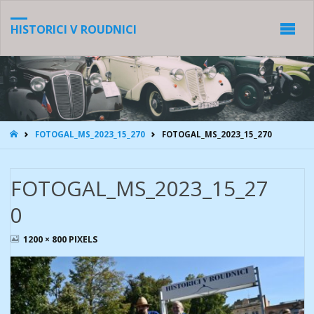
HISTORICI V ROUDNICI
HOME
FOTOGAL_MS_2023_15_270
FOTOGAL_MS_2023_15_270
FOTOGAL_MS_2023_15_27
0
FULL
1200 × 800
PIXELS
SIZE