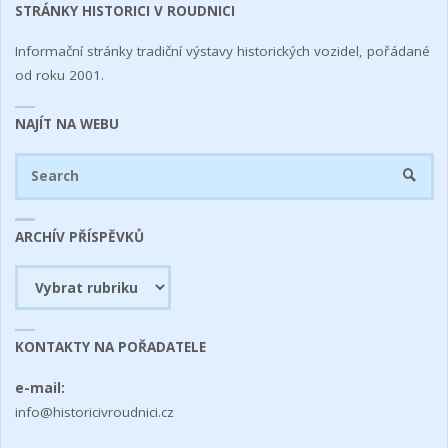
STRÁNKY HISTORICI V ROUDNICI
Informační stránky tradiční výstavy historických vozidel, pořádané
od roku 2001.
NAJÍT NA WEBU
Se
SEARC
fo
ARCHÍV PŘÍSPĚVKŮ
Archív
příspěvků
KONTAKTY NA POŘADATELE
e-mail:
info@historicivroudnici.cz