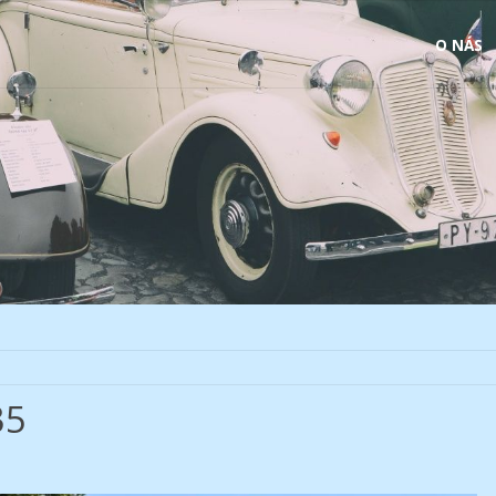
Skip
O NÁS
to
content
35