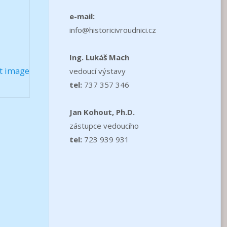
e-mail:
info@historicivroudnici.cz
Ing. Lukáš Mach
t image
vedoucí výstavy
tel:
737 357 346
Jan Kohout, Ph.D.
zástupce vedoucího
tel:
723 939 931