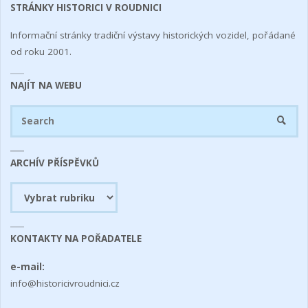
STRÁNKY HISTORICI V ROUDNICI
Informační stránky tradiční výstavy historických vozidel, pořádané
od roku 2001.
NAJÍT NA WEBU
Se
SEARC
fo
ARCHÍV PŘÍSPĚVKŮ
Archív
příspěvků
KONTAKTY NA POŘADATELE
e-mail:
info@historicivroudnici.cz