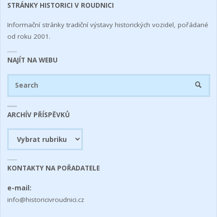
STRÁNKY HISTORICI V ROUDNICI
Informační stránky tradiční výstavy historických vozidel, pořádané
od roku 2001.
NAJÍT NA WEBU
Se
SEARC
fo
ARCHÍV PŘÍSPĚVKŮ
Archív
příspěvků
KONTAKTY NA POŘADATELE
e-mail:
info@historicivroudnici.cz