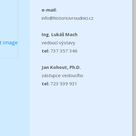
e-mail:
info@historicivroudnici.cz
Ing. Lukáš Mach
t image
vedoucí výstavy
tel:
737 357 346
Jan Kohout, Ph.D.
zástupce vedoucího
tel:
723 939 931