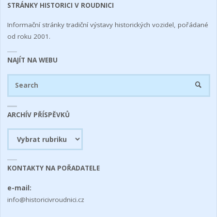
STRÁNKY HISTORICI V ROUDNICI
Informační stránky tradiční výstavy historických vozidel, pořádané
od roku 2001.
NAJÍT NA WEBU
Se
SEARC
fo
ARCHÍV PŘÍSPĚVKŮ
Archív
příspěvků
KONTAKTY NA POŘADATELE
e-mail:
info@historicivroudnici.cz