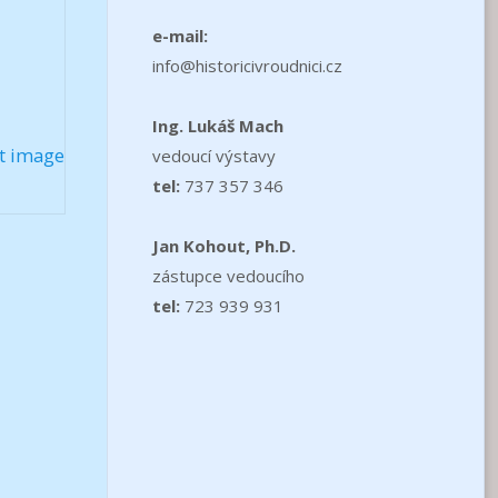
e-mail:
info@historicivroudnici.cz
Ing. Lukáš Mach
t image
vedoucí výstavy
tel:
737 357 346
Jan Kohout, Ph.D.
zástupce vedoucího
tel:
723 939 931