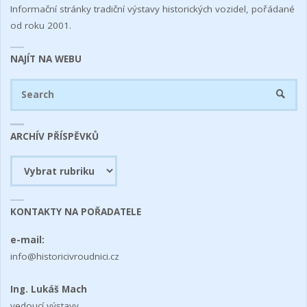
Informační stránky tradiční výstavy historických vozidel, pořádané
od roku 2001.
NAJÍT NA WEBU
Se
SEARC
fo
ARCHÍV PŘÍSPĚVKŮ
Archív
příspěvků
KONTAKTY NA POŘADATELE
e-mail:
info@historicivroudnici.cz
Ing. Lukáš Mach
vedoucí výstavy