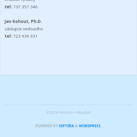
tel:
737 357 346
Jan Kohout, Ph.D.
zástupce vedoucího
tel:
723 939 931
©2018 Historici v Roudnici
POWERED BY
SEPTERA
&
WORDPRESS.