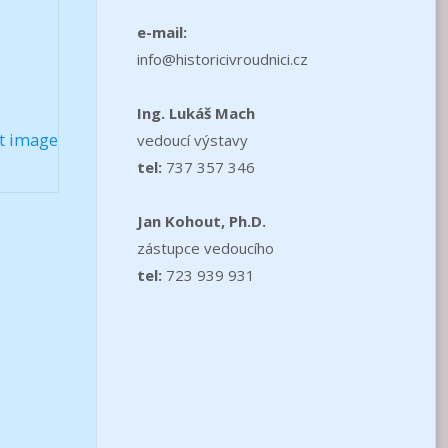
e-mail:
info@historicivroudnici.cz
Ing. Lukáš Mach
t image
vedoucí výstavy
tel:
737 357 346
Jan Kohout, Ph.D.
zástupce vedoucího
tel:
723 939 931