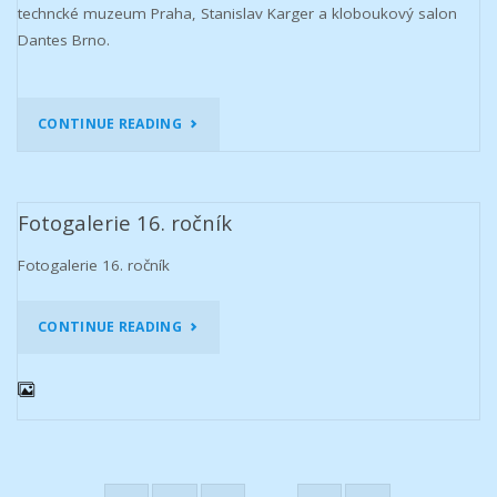
techncké muzeum Praha, Stanislav Karger a kloboukový salon
Dantes Brno.
"17.
CONTINUE READING
ROČNÍK
14.
Fotogalerie 16. ročník
ZÁŘÍ
Fotogalerie 16. ročník
2019"
„FOTOGALERIE
CONTINUE READING
16.
ROČNÍK“