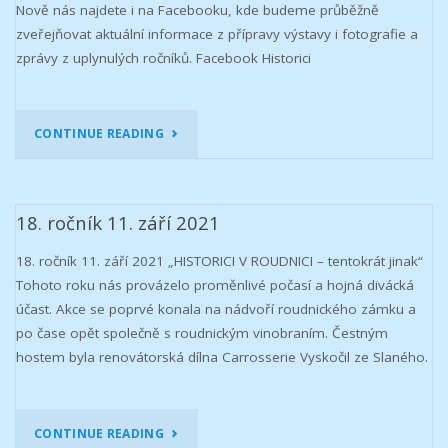
ZÁŘÍ
Nově nás najdete i na Facebooku, kde budeme průběžně
zveřejňovat aktuální informace z přípravy výstavy i fotografie a
2022"
zprávy z uplynulých ročníků. Facebook Historici
"HISTORICI
CONTINUE READING
NA
FACEBOOKU"
18. ročník 11. září 2021
18. ročník 11. září 2021 „HISTORICI V ROUDNICI – tentokrát jinak“
Tohoto roku nás provázelo proměnlivé počasí a hojná divácká
účast. Akce se poprvé konala na nádvoří roudnického zámku a
po čase opět společně s roudnickým vinobraním. Čestným
hostem byla renovátorská dílna Carrosserie Vyskočil ze Slaného.
"18.
CONTINUE READING