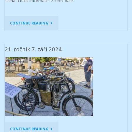
listina a další informace -> klikni dále.
"6.
CONTINUE READING
ZÁŘÍ
2025"
21. ročník 7. září 2024
„21.
CONTINUE READING