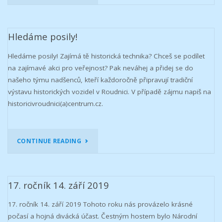
ROČNÍK
11.
Hledáme posily!
ZÁŘÍ
Hledáme posily! Zajímá tě historická technika? Chceš se podílet
na zajímavé akci pro veřejnost? Pak neváhej a přidej se do
2021"
našeho týmu nadšenců, kteří každoročně připravují tradiční
výstavu historických vozidel v Roudnici. V případě zájmu napiš na
historicivroudnici(a)centrum.cz.
"HLEDÁME
CONTINUE READING
POSILY!"
17. ročník 14. září 2019
17. ročník 14. září 2019 Tohoto roku nás provázelo krásné
počasí a hojná divácká účast. Čestným hostem bylo Národní