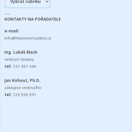
příspěvků
KONTAKTY NA POŘADATELE
e-mail:
info@historicivroudnici.cz
Ing. Lukáš Mach
vedoucí výstavy
tel:
737 357 346
Jan Kohout, Ph.D.
zástupce vedoucího
tel:
723 939 931