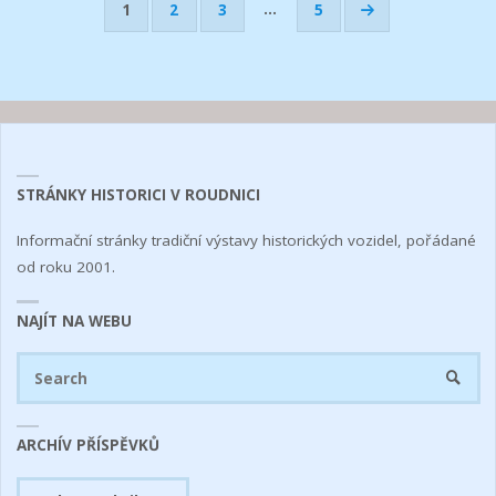
…
1
2
3
5
Stránkování
příspěvků
STRÁNKY HISTORICI V ROUDNICI
Informační stránky tradiční výstavy historických vozidel, pořádané
od roku 2001.
NAJÍT NA WEBU
Se
SEARC
fo
ARCHÍV PŘÍSPĚVKŮ
Archív