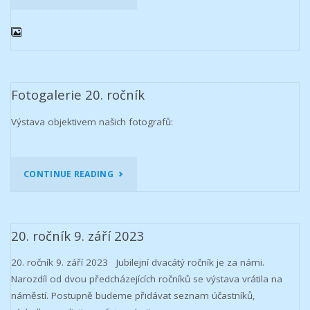
ROČNÍK
7.
ZÁŘÍ
Fotogalerie 20. ročník
2024“
Výstava objektivem našich fotografů:
"FOTOGALERIE
CONTINUE READING
20.
ROČNÍK"
20. ročník 9. září 2023
20. ročník 9. září 2023 Jubilejní dvacátý ročník je za námi.
Narozdíl od dvou předcházejících ročníků se výstava vrátila na
náměstí. Postupně budeme přidávat seznam účastníků,