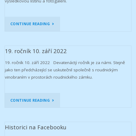
výsledkovou listinu a fotogalerii.
"20.
CONTINUE READING
ROČNÍK
9.
19. ročník 10. září 2022
ZÁŘÍ
19. ročník 10. září 2022 Devatenáctý ročník je za námi. Stejně
jako ten předcházející se uskutečnil společně s roudnickým
2023"
vinobraním v prostorách roudnického zámku.
"19.
CONTINUE READING
ROČNÍK
10.
Historici na Facebooku