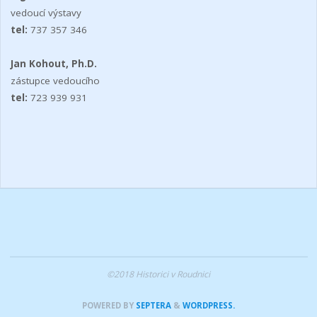
vedoucí výstavy
tel:
737 357 346
Jan Kohout, Ph.D.
zástupce vedoucího
tel:
723 939 931
©2018 Historici v Roudnici
POWERED BY
SEPTERA
&
WORDPRESS.