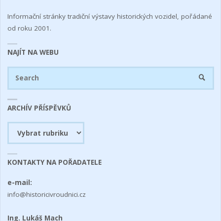
Informační stránky tradiční výstavy historických vozidel, pořádané
od roku 2001.
NAJÍT NA WEBU
Se
SEARC
fo
ARCHÍV PŘÍSPĚVKŮ
Archív
příspěvků
KONTAKTY NA POŘADATELE
e-mail:
info@historicivroudnici.cz
Ing. Lukáš Mach