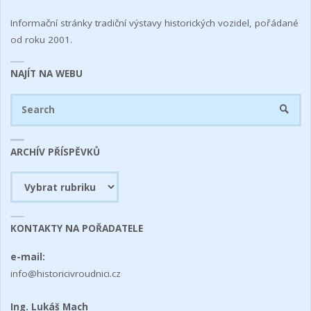
Informační stránky tradiční výstavy historických vozidel, pořádané
od roku 2001.
NAJÍT NA WEBU
Se
SEARC
fo
ARCHÍV PŘÍSPĚVKŮ
Archív
příspěvků
KONTAKTY NA POŘADATELE
e-mail:
info@historicivroudnici.cz
Ing. Lukáš Mach