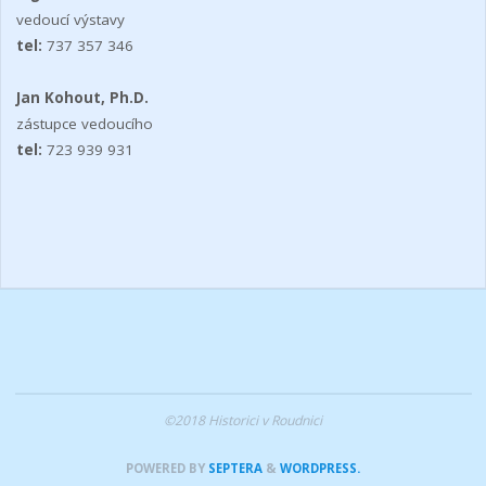
vedoucí výstavy
tel:
737 357 346
Jan Kohout, Ph.D.
zástupce vedoucího
tel:
723 939 931
©2018 Historici v Roudnici
POWERED BY
SEPTERA
&
WORDPRESS.