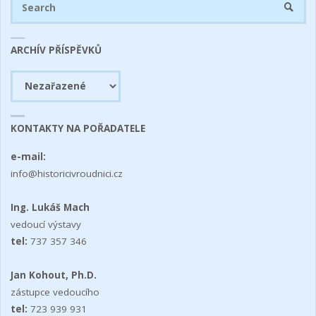
SEARC
fo
ARCHÍV PŘÍSPĚVKŮ
Archív
příspěvků
KONTAKTY NA POŘADATELE
e-mail:
info@historicivroudnici.cz
Ing. Lukáš Mach
vedoucí výstavy
tel:
737 357 346
Jan Kohout, Ph.D.
zástupce vedoucího
tel:
723 939 931