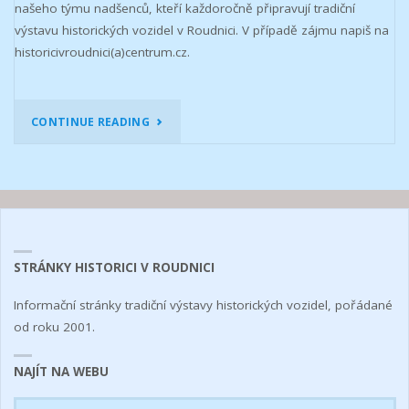
našeho týmu nadšenců, kteří každoročně připravují tradiční
výstavu historických vozidel v Roudnici. V případě zájmu napiš na
historicivroudnici(a)centrum.cz.
"HLEDÁME
CONTINUE READING
POSILY!"
STRÁNKY HISTORICI V ROUDNICI
Informační stránky tradiční výstavy historických vozidel, pořádané
od roku 2001.
NAJÍT NA WEBU
Se