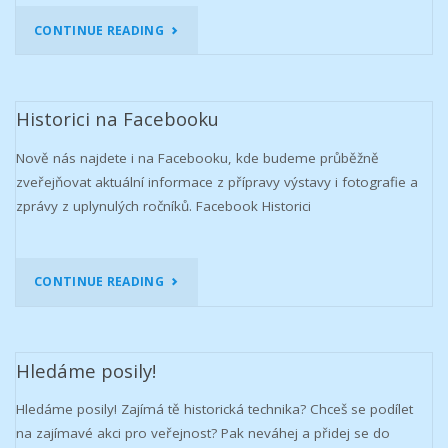
"NAŠE
CONTINUE READING
NOVÉ
VIDEO
Historici na Facebooku
Z
Nově nás najdete i na Facebooku, kde budeme průběžně
zveřejňovat aktuální informace z přípravy výstavy i fotografie a
VÝSTAVY
zprávy z uplynulých ročníků. Facebook Historici
2021"
"HISTORICI
CONTINUE READING
NA
FACEBOOKU"
Hledáme posily!
Hledáme posily! Zajímá tě historická technika? Chceš se podílet
na zajímavé akci pro veřejnost? Pak neváhej a přidej se do